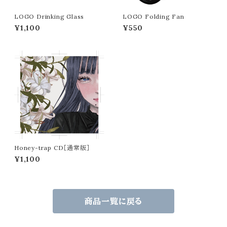
LOGO Drinking Glass
LOGO Folding Fan
¥1,100
¥550
Honey-trap CD［通常版］
¥1,100
商品一覧に戻る